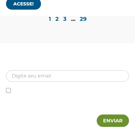
ACESSE!
1
2
3
…
29
Newsletter
Inscreva-se para receber nossa Newsletter
Newsletter
Declaro que conheço a Política de privacidade e
autorizo a utilização das minhas informações pela MA
Hospitalar.
ENVIAR