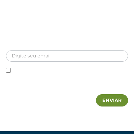
Newsletter
Inscreva-se para receber nossa Newsletter
Newsletter
Declaro que conheço a Política de privacidade e
autorizo a utilização das minhas informações pela MA
Hospitalar.
ENVIAR