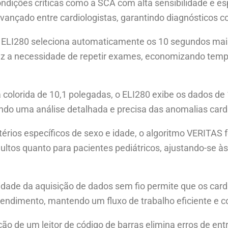
ondições críticas como a SCA com alta sensibilidade e es
vançado entre cardiologistas, garantindo diagnósticos c
o ELI280 seleciona automaticamente os 10 segundos mai
uz a necessidade de repetir exames, economizando temp
 colorida de 10,1 polegadas, o ELI280 exibe os dados de
ando uma análise detalhada e precisa das anomalias car
itérios específicos de sexo e idade, o algoritmo VERITAS 
ultos quanto para pacientes pediátricos, ajustando-se às
lidade da aquisição de dados sem fio permite que os card
ndimento, mantendo um fluxo de trabalho eficiente e c
ação de um leitor de código de barras elimina erros de en