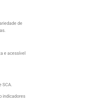
ariedade de
cas.
a e acessível
 de SCA.
o indicadores