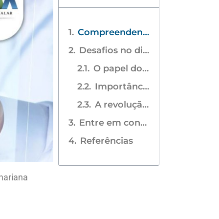
Compreendendo a Síndrome Coronariana Aguda
Desafios no diagnóstico da SCA
O papel do ECG na SCA
Importância do ECG na estratificação de risco
A revolução do ELI280 Mortara no diagnóstico da SCA
Entre em contato com a MA Hospitalar
Referências
nariana