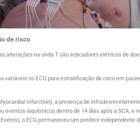
ão de risco
 alterações na onda T são indicadores elétricos de doen
 variáveis no ECG para estratificação de risco em paci
Myocardial Infarction), a presença de infradesnivelament
e ou eventos isquêmicos dentro de 14 dias após a SCA, e 
y Events), o ECG permaneceu um preditor independente 