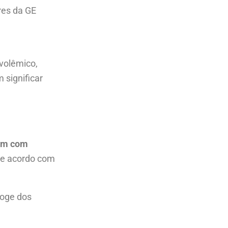
res da GE
volêmico,
 significar
em com
 de acordo com
foge dos