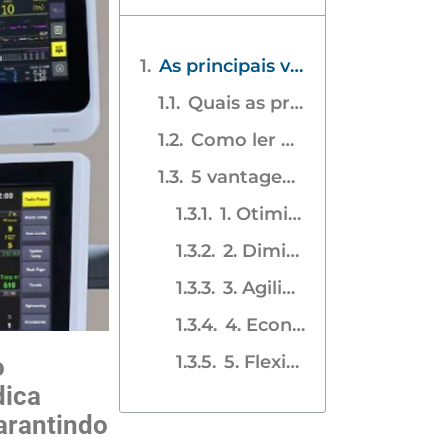
As principais vantagens do monitor multiparâmetro para o cuidado intensivo de pacientes é, especialmente, permitir que a equipe médica monitore em tempo real os sinais vitais da pessoa hospitalizada, garantindo mais segurança nas cirurgias e demais procedimentos médicos.
Quais as principais funções do monitor multiparâmetro?
Como ler o monitor de sinais vitais?
5 vantagens do uso de monitores multiparamétricos no cuidado intensivo
1. Otimização do uso de recursos
2. Diminuição do tempo de internação
3. Agilidade na tomada de decisão
4. Economia
5. Flexibilidade de usos
o
dica
garantindo