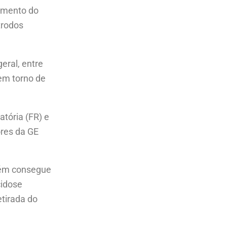
camento do
trodos
eral, entre
 em torno de
atória (FR) e
ores da GE
mbém consegue
cidose
etirada do