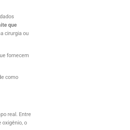
idados
ite que
a cirurgia ou
 que fornecem
 de como
po real. Entre
 oxigênio, o