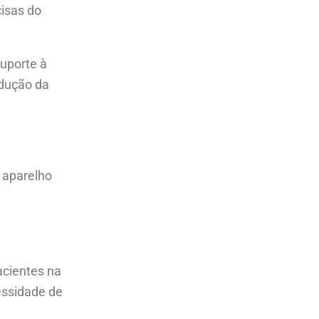
isas do
uporte à
edução da
 aparelho
acientes na
essidade de