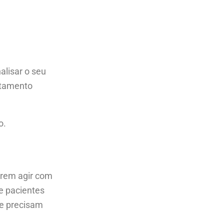
alisar o seu
atamento
o.
erem agir com
e pacientes
 e precisam