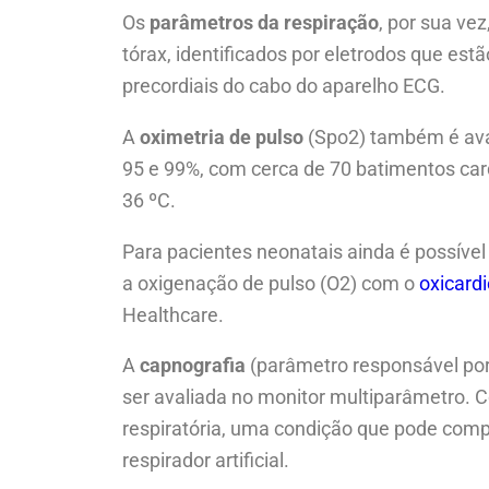
Os
parâmetros da respiração
, por sua ve
tórax, identificados por eletrodos que est
precordiais do cabo do aparelho ECG.
A
oximetria de pulso
(Spo2) também é avali
95 e 99%, com cerca de 70 batimentos card
36 ºC.
Para pacientes neonatais ainda é possível 
a oxigenação de pulso (O2) com o
oxicard
Healthcare.
A
capnografia
(parâmetro responsável por
ser avaliada no monitor multiparâmetro. C
respiratória, uma condição que pode compr
respirador artificial.