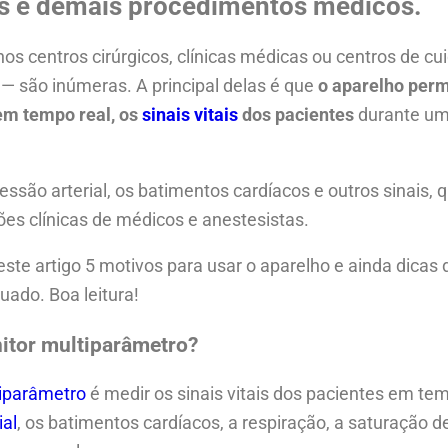
as e demais procedimentos médicos.
s centros cirúrgicos, clínicas médicas ou centros de cu
— são inúmeras. A principal delas é que
o aparelho perm
em tempo real, os
sinais vitais
dos pacientes
durante um
essão arterial, os batimentos cardíacos e outros sinais,
ões clínicas de médicos e anestesistas.
ste artigo 5 motivos para usar o aparelho e ainda dicas
ado. Boa leitura!
nitor multiparâmetro?
tiparâmetro
é medir os sinais vitais dos pacientes em tem
ial
, os batimentos cardíacos, a respiração, a saturação de