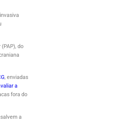
 invasiva
u
 (PAP), do
acraniana
CG
, enviadas
valiar a
acas fora do
 salvem a