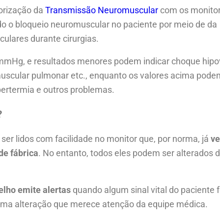
torização da
Transmissão Neuromuscular
com os monito
o o bloqueio neuromuscular no paciente por meio de da
lares durante cirurgias.
5 mmHg, e resultados menores podem indicar choque hipo
muscular pulmonar etc., enquanto os valores acima podem
pertermia e outros problemas.
?
er lidos com facilidade no monitor que, por norma, já
v
de fábrica
. No entanto, todos eles podem ser alterados
elho emite alertas
quando algum sinal vital do paciente 
uma alteração que merece atenção da equipe médica.