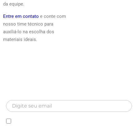
da equipe.
Entre em contato
e conte com
nosso time técnico para
auxiliá-lo na escolha dos
materiais ideais.
Newsletter
Inscreva-se para receber nossa Newsletter
Newsletter
Declaro que conheço a Política de privacidade e
autorizo a utilização das minhas informações pela MA
Hospitalar.