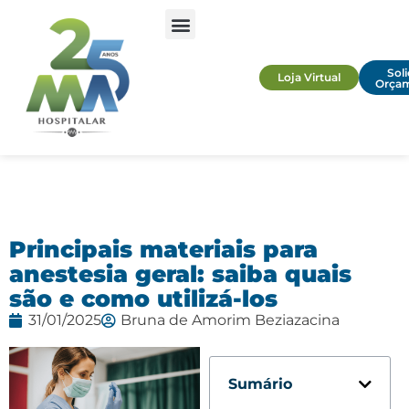
Soli
Loja Virtual
Orça
Principais materiais para
anestesia geral: saiba quais
são e como utilizá-los
31/01/2025
Bruna de Amorim Beziazacina
Sumário