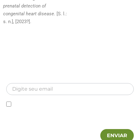
prenatal detection of
congenital heart disease.
[S. l.:
s. n.], [2023?].
Newsletter
Inscreva-se para receber nossa Newsletter
Newsletter
Declaro que conheço a Política de privacidade e
autorizo a utilização das minhas informações pela MA
Hospitalar.
ENVIAR