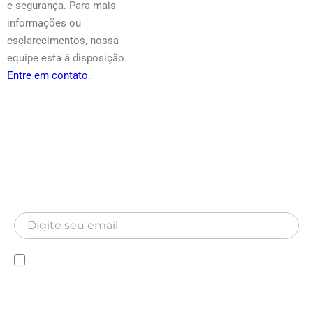
e segurança. Para mais
informações ou
esclarecimentos, nossa
equipe está à disposição.
Entre em contato
.
Newsletter
Inscreva-se para receber nossa Newsletter
Newsletter
Declaro que conheço a Política de privacidade e
autorizo a utilização das minhas informações pela MA
Hospitalar.