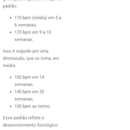
padrão:
110 bpm (média) em 5 a
6 semanas;
170 bpm em 9 a 10
semanas.
Isso é seguido por uma
diminuição, que se torna, em
média:
150 bpm em 14
semanas;
140 bpm em 20
semanas;
130 bpm ao termo.
Esse padrão reflete o
desenvolvimento fisiológico