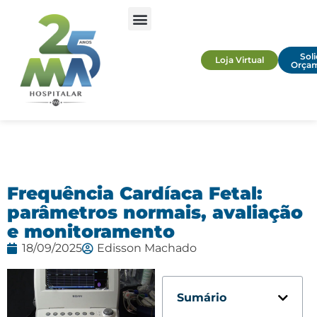
Soli
Loja Virtual
Orça
Frequência Cardíaca Fetal:
parâmetros normais, avaliação
e monitoramento
18/09/2025
Edisson Machado
Sumário