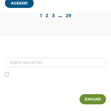
ACESSE!
1
2
3
…
29
Newsletter
Inscreva-se para receber nossa Newsletter
Newsletter
Declaro que conheço a Política de privacidade e
autorizo a utilização das minhas informações pela MA
Hospitalar.
ENVIAR