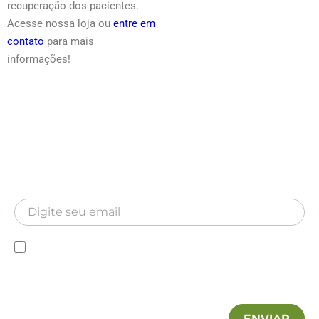
recuperação dos pacientes.
Acesse nossa loja ou
entre em
contato
para mais
informações!
Newsletter
Inscreva-se para receber nossa Newsletter
Newsletter
Declaro que conheço a Política de privacidade e
autorizo a utilização das minhas informações pela MA
Hospitalar.
ENVIAR