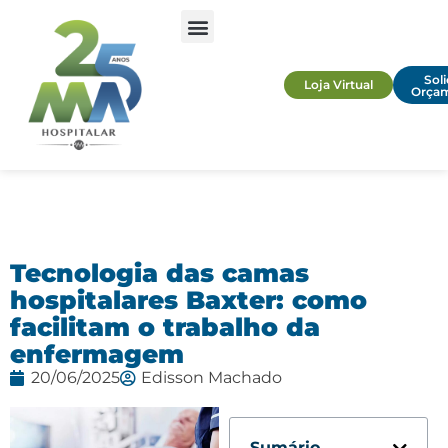
Soli
Loja Virtual
Orça
Tecnologia das camas
hospitalares Baxter: como
facilitam o trabalho da
enfermagem
20/06/2025
Edisson Machado
Sumário