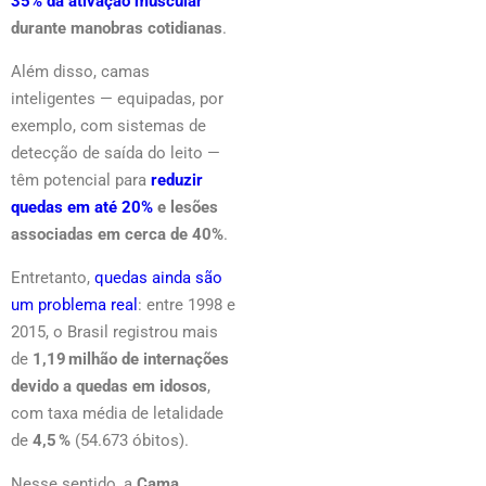
35% da ativação muscular
durante manobras cotidianas
.
Além disso, camas
inteligentes — equipadas, por
exemplo, com sistemas de
detecção de saída do leito —
têm potencial para
reduzir
quedas em até 20%
e lesões
associadas em cerca de 40%
.
Entretanto,
quedas ainda são
um problema real
: entre 1998 e
2015, o Brasil registrou mais
de
1,19 milhão de internações
devido a quedas em idosos
,
com taxa média de letalidade
de
4,5 %
(54.673 óbitos).
Nesse sentido, a
Cama