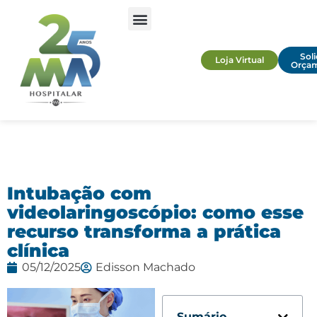
Soli
Loja Virtual
Orça
Intubação com
videolaringoscópio: como esse
recurso transforma a prática
clínica
05/12/2025
Edisson Machado
Sumário