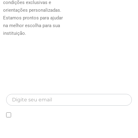
condições exclusivas e
orientações personalizadas.
Estamos prontos para ajudar
na melhor escolha para sua
instituição.
Newsletter
Inscreva-se para receber nossa Newsletter
Newsletter
Declaro que conheço a Política de privacidade e
autorizo a utilização das minhas informações pela MA
Hospitalar.