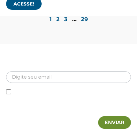
ACESSE!
1
2
3
…
29
Newsletter
Inscreva-se para receber nossa Newsletter
Newsletter
Declaro que conheço a Política de privacidade e
autorizo a utilização das minhas informações pela MA
Hospitalar.
ENVIAR