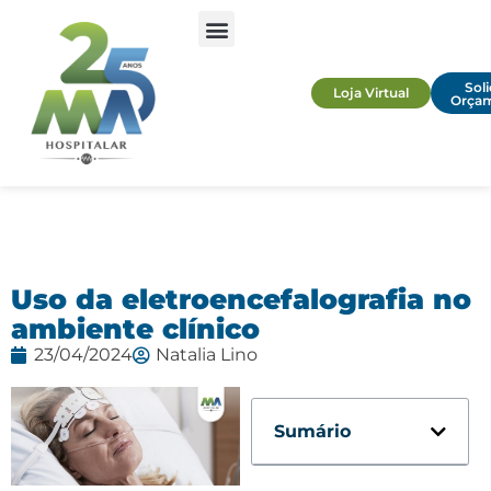
Soli
Loja Virtual
Orça
Uso da eletroencefalografia no
ambiente clínico
23/04/2024
Natalia Lino
Sumário