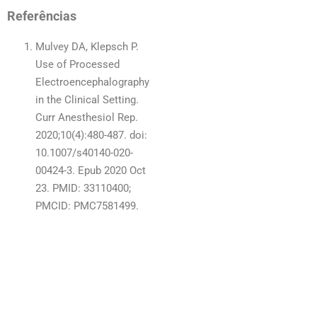
Referências
Mulvey DA, Klepsch P.
Use of Processed
Electroencephalography
in the Clinical Setting.
Curr Anesthesiol Rep.
2020;10(4):480-487. doi:
10.1007/s40140-020-
00424-3. Epub 2020 Oct
23. PMID: 33110400;
PMCID: PMC7581499.