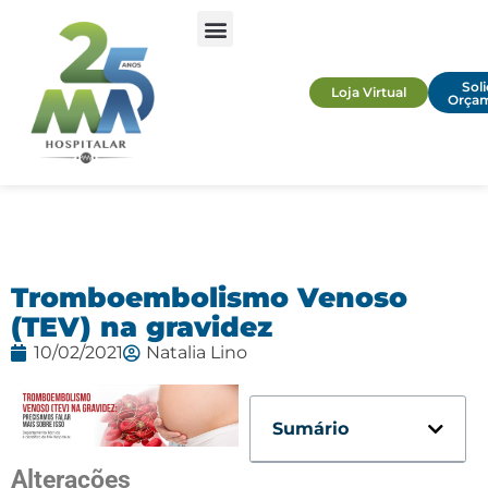
Soli
Loja Virtual
Orça
Tromboembolismo Venoso
(TEV) na gravidez
10/02/2021
Natalia Lino
Sumário
Alterações