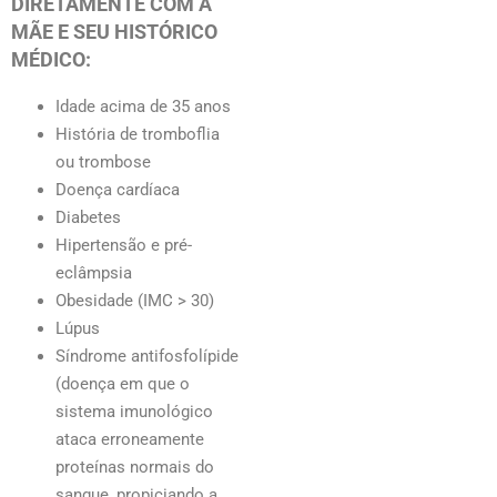
DIRETAMENTE COM A
MÃE E SEU HISTÓRICO
MÉDICO:
Idade acima de 35 anos
História de tromboflia
ou trombose
Doença cardíaca
Diabetes
Hipertensão e pré-
eclâmpsia
Obesidade (IMC > 30)
Lúpus
Síndrome antifosfolípide
(doença em que o
sistema imunológico
ataca erroneamente
proteínas normais do
sangue, propiciando a