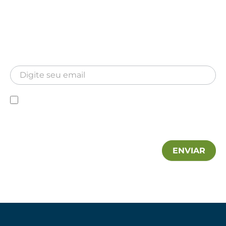
Newsletter
Inscreva-se para receber nossa Newsletter
Newsletter
Declaro que conheço a Política de privacidade e
autorizo a utilização das minhas informações pela MA
Hospitalar.
ENVIAR