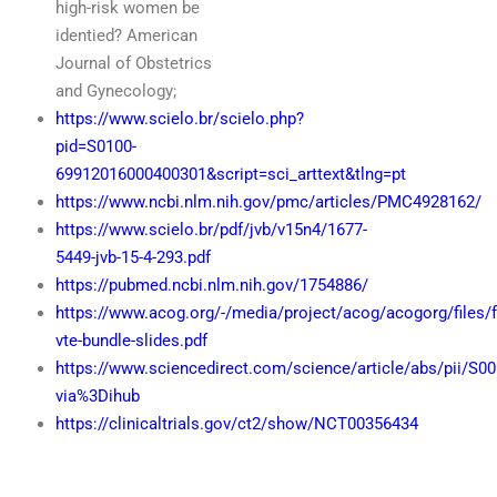
high-risk women be
identied? American
Journal of Obstetrics
and Gynecology;
https://www.scielo.br/scielo.php?
pid=S0100-
69912016000400301&script=sci_arttext&tlng=pt
https://www.ncbi.nlm.nih.gov/pmc/articles/PMC4928162/
https://www.scielo.br/pdf/jvb/v15n4/1677-
5449-jvb-15-4-293.pdf
https://pubmed.ncbi.nlm.nih.gov/1754886/
https://www.acog.org/-/media/project/acog/acogorg/files/f
vte-bundle-slides.pdf
https://www.sciencedirect.com/science/article/abs/pii/S
via%3Dihub
https://clinicaltrials.gov/ct2/show/NCT00356434