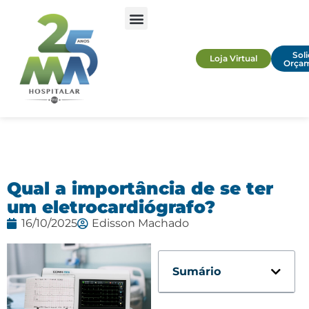
Soli
Loja Virtual
Orça
Qual a importância de se ter
um eletrocardiógrafo?
16/10/2025
Edisson Machado
Sumário