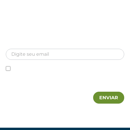
Newsletter
Inscreva-se para receber nossa Newsletter
Newsletter
Declaro que conheço a Política de privacidade e
autorizo a utilização das minhas informações pela MA
Hospitalar.
ENVIAR