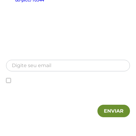
do-picc/10344
Newsletter
Inscreva-se para receber nossa Newsletter
Newsletter
Declaro que conheço a Política de privacidade e
autorizo a utilização das minhas informações pela MA
Hospitalar.
ENVIAR