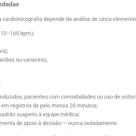
endadas
a cardiotocografia depende da análise de cinco elementos
 110–160 bpm);
vo);
rdias ou variáveis);
:
nduzidos, pacientes com comorbidades ou uso de ocitoc
se em registros de pelo menos 20 minutos;
adrão suspeito à equipe médica;
ramenta de apoio à decisão — nunca isoladamente.