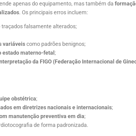
depende apenas do equipamento, mas também da
formação
alizados
. Os principais erros incluem:
o traçados falsamente alterados;
 variáveis
como padrões benignos;
o estado materno-fetal
;
nterpretação da FIGO (Federação Internacional de Gine
uipe obstétrica
;
eados em diretrizes nacionais e internacionais
;
com manutenção preventiva em dia
;
rdiotocografia de forma padronizada.