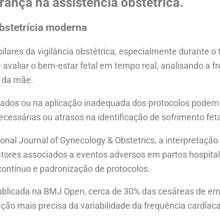
rança na assistência obstétrica.
obstetrícia moderna
pilares da vigilância obstétrica, especialmente durante o 
 avaliar o bem-estar fetal em tempo real, analisando a f
s da mãe.
açados ou na aplicação inadequada dos protocolos podem 
essárias ou atrasos na identificação de sofrimento feta
onal Journal of Gynecology & Obstetrics, a interpretação
fatores associados a eventos adversos em partos hospital
contínuo e padronização de protocolos.
ublicada na BMJ Open, cerca de 30% das cesáreas de e
ão mais precisa da variabilidade da frequência cardíaca 