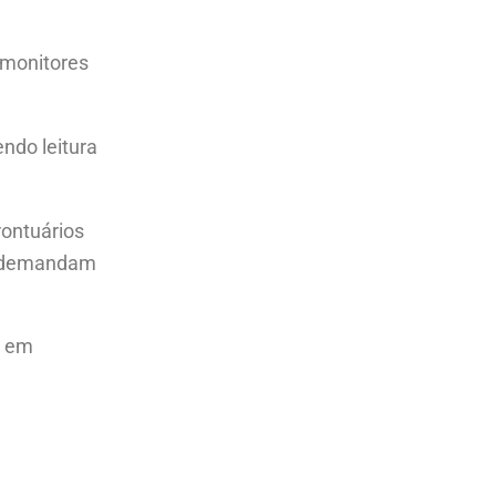
 monitores
ndo leitura
ontuários
ue demandam
a em