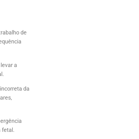
trabalho de
requência
levar a
l.
 incorreta da
ares,
mergência
fetal.