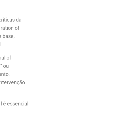
a
ríticas da
ration of
e base,
l.
nal of
” ou
ento.
intervenção
l
é essencial