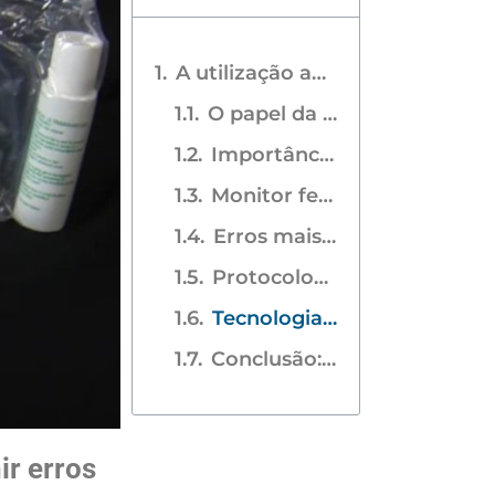
A utilização adequada do monitor fetal é determinante para prevenir erros diagnósticos e garantir segurança na assistência obstétrica.
O papel da monitorização fetal na obstetrícia moderna
Importância da variabilidade da frequência cardíaca fetal e interpretação adequada
Monitor fetal cardiotocógrafo: tecnologia aliada à precisão clínica
Erros mais comuns na monitorização fetal e como evitá-los
Protocolos e boas práticas recomendadas
Tecnologia EDAN: monitores fetais que elevam o padrão de monitorização
Conclusão: monitor fetal como aliado na segurança obstétrica
ir erros