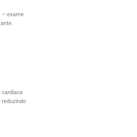
ia — exame
tante.
a cardíaca
— reduzindo