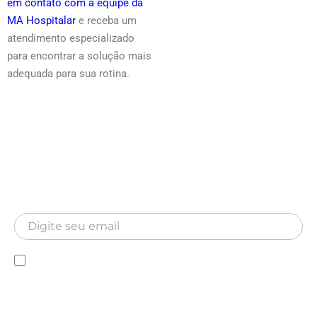
em contato com a equipe da
MA Hospitalar
e receba um
atendimento especializado
para encontrar a solução mais
adequada para sua rotina.
Newsletter
Inscreva-se para receber nossa Newsletter
Newsletter
Declaro que conheço a Política de privacidade e
autorizo a utilização das minhas informações pela MA
Hospitalar.