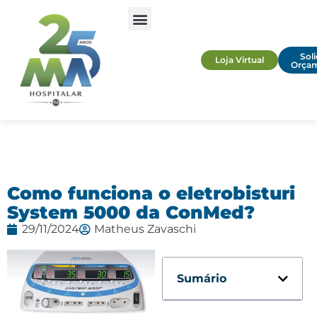
Soli
Loja Virtual
Orça
Como funciona o eletrobisturi
System 5000 da ConMed?
29/11/2024
Matheus Zavaschi
Sumário