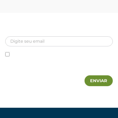
Newsletter
Inscreva-se para receber nossa Newsletter
Newsletter
Declaro que conheço a Política de privacidade e
autorizo a utilização das minhas informações pela MA
Hospitalar.
ENVIAR