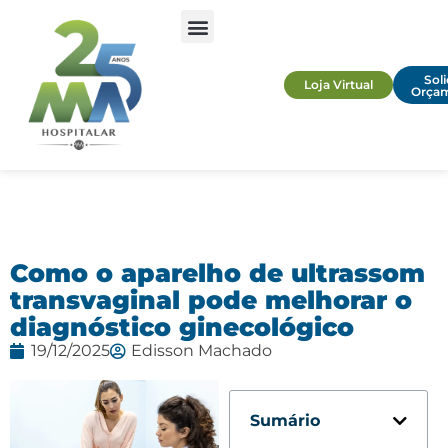
Soli
Loja Virtual
Orça
Como o aparelho de ultrassom
transvaginal pode melhorar o
diagnóstico ginecológico
19/12/2025
Edisson Machado
Sumário