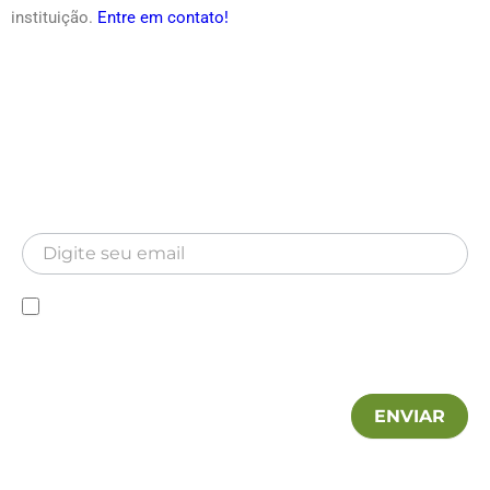
instituição.
Entre em contato!
Newsletter
Inscreva-se para receber nossa Newsletter
Newsletter
Declaro que conheço a Política de privacidade e
autorizo a utilização das minhas informações pela MA
Hospitalar.
ENVIAR